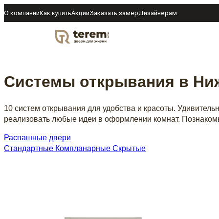
О компании
Как купить
Акции
Заказать замер
Дизайнерам
DOOR
Системы открывания в Ни
10 систем открывания для удобства и красоты. Удивител
реализовать любые идеи в оформлении комнат. Познакомь
Распашные двери
Стандартные
Компланарные
Скрытые