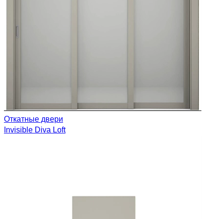
Откатные двери
Invisible
Diva
Loft