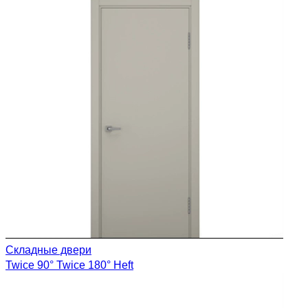
Складные двери
Twice 90°
Twice 180°
Heft