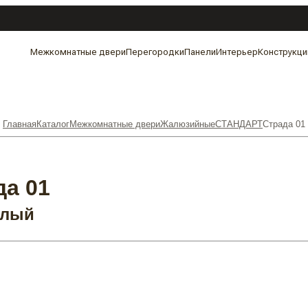
Межкомнатные двери
Перегородки
Панели
Интерьер
Конструкци
Главная
Каталог
Межкомнатные двери
Жалюзийные
СТАНДАРТ
Страда 01
а 01
тлый