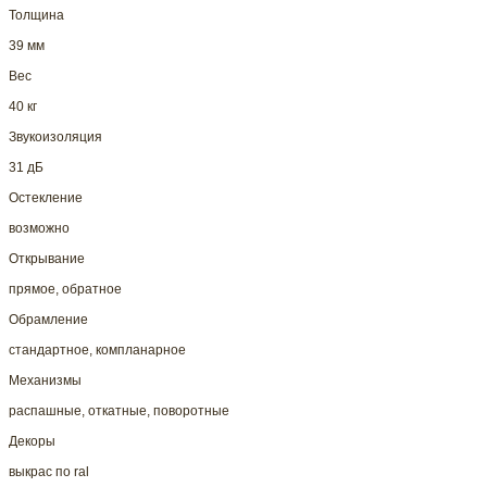
Толщина
39 мм
Вес
40 кг
Звукоизоляция
31 дБ
Остекление
возможно
Открывание
прямое, обратное
Обрамление
стандартное, компланарное
Механизмы
распашные, откатные, поворотные
Декоры
выкрас по ral