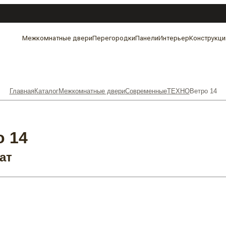
Межкомнатные двери
Перегородки
Панели
Интерьер
Конструкци
Главная
Каталог
Межкомнатные двери
Современные
ТЕХНО
Ветро 14
 14
ат