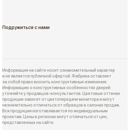
Классические двери
ГДЕ КУПИТЬ
Жалюзийные двери
КАК КУПИТЬ
Подружиться с нами
Алюминиевые двери
Как выбрать
ДИЗАЙН-ПРОЕКТЫ
Двери в наличии
Как замерить
РАЗДВИЖНЫЕ ПЕРЕГОРОДКИ
Информация на сайте носит ознакомительный характер
Дизайнеры в вашем городе
и не является публичной офертой. Фабрика оставляет
за собой право вносить конструктивные изменения.
Классические перегородки
Информацию о конструктивных особенностях дверей
СИСТЕМЫ ОТКРЫВАНИЯ
Блог
уточняйте у продавцов-консультантов. Цветовые оттенки
Современные перегородки
продукции зависят от цветопередачи монитора и могут
Распашные двери
незначительно отличаться от образцов в салонах продаж.
ИНТЕРЬЕРНЫЕ РЕШЕНИЯ
Вся продукция изготавливается по индивидуальным
Алюминиевые перегородки
проектам. Цены в регионах могут отличаться от цен,
Складные двери
представленных на сайте.
Плинтусы
ТО, ЧТО ВЫ ИЩЕТЕ