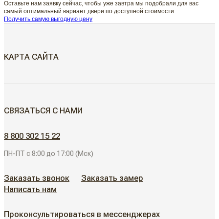
Оставьте нам заявку сейчас, чтобы уже завтра мы подобрали для вас
самый оптимальный вариант двери по доступной стоимости
Получить самую выгодную цену
КАРТА САЙТА
МЕЖКОМНАТНЫЕ ДВЕРИ
СВЯЗАТЬСЯ С НАМИ
Скрытые двери
ДВЕРИ ДЛЯ ОБЪЕКТОВ
8 800 302 15 22
Современные двери
ПН-ПТ с 8:00 до 17:00 (Мск)
АЛЮМИНИЕВЫЕ РЕШЕНИЯ
Дизайнерские двери
Заказать звонок
Заказать замер
Написать нам
АКЦИИ
Неоклассические двери
Проконсультироваться в мессенджерах